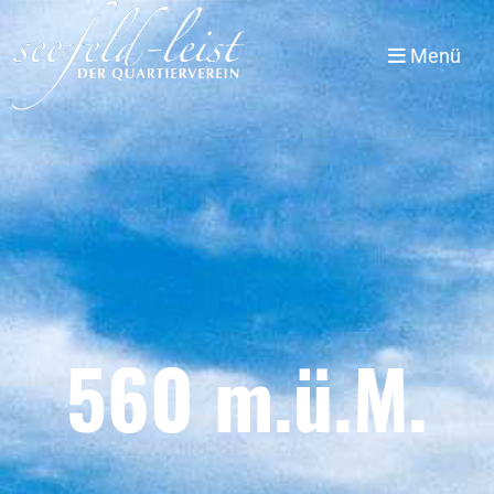
Menü
560 m.ü.M.